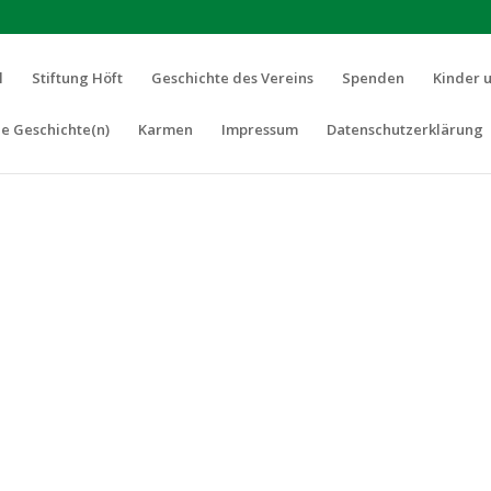
l
Stiftung Höft
Geschichte des Vereins
Spenden
Kinder 
e Geschichte(n)
Karmen
Impressum
Datenschutzerklärung