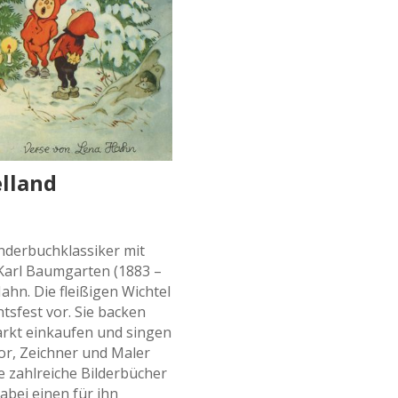
lland
inderbuchklassiker mit
) Karl Baumgarten (1883 –
hn. Die fleißigen Wichtel
tsfest vor. Sie backen
arkt einkaufen und singen
tor, Zeichner und Maler
 zahlreiche Bilderbücher
abei einen für ihn